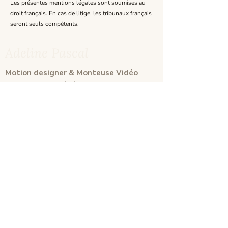
Les présentes mentions légales sont soumises au
droit français. En cas de litige, les tribunaux français
seront seuls compétents.
Adeline Pascal
Motion designer & Monteuse Vidéo
Freelance - basée à Lyon,
disponible remote.
Disponible pour de nouvelles missions
NAVIGATION
Accueil
Motion Design