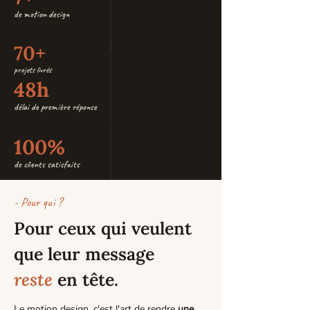
de motion design
70+
projets livrés
48h
délai de première réponse
100%
de clients satisfaits
- Pour qui ?
Pour ceux qui veulent
que leur message
reste
en tête.
Le motion design, c'est l'art de rendre
une