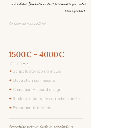
ordre d'idée. Demandez un devis personnalisé pour votre
besoin précis.
✦
Le cœur de mon activité
Vidéo institutionnelle ou
pédagogique
1500€ - 4000€
HT - 1-3 min
Script & storyboard inclus
✦
Illustration sur-mesure
✦
Animation + sound design
✦
3 allers-retours de corrections inclus
✦
Export multi-formats
✦
Fourchette selon la durée, la complexité ,le