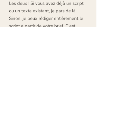
Les deux ! Si vous avez déjà un script
ou un texte existant, je pars de là.
Sinon, je peux rédiger entièrement le
script à partir de votre brief. C'est
inclus dans les formules complètes.
On peut aussi travailler ensemble sur
un premier jet si vous préférez garder
la main sur le contenu.
Quels sont vos délais habituels ?
Comptez en général 2 à 4 semaines
pour une vidéo d'1 à 2 minutes, selon
la charge de travail du moment et la
complexité du projet. Pour les projets
urgents, je peux parfois accélérer le
planning. N'hésitez pas à me le
préciser dès le départ.