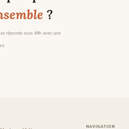
nsemble
?
vous réponds sous 48h avec une
nt.
cal
NAVIGATION