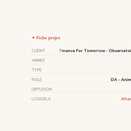
✦ Fiche projet
CLIENT
F
inance For Tomorrow · Observatoi
ANNEE
TYPE
ROLE
DA - Anima
DIFFUSION
LOGICIELS
After