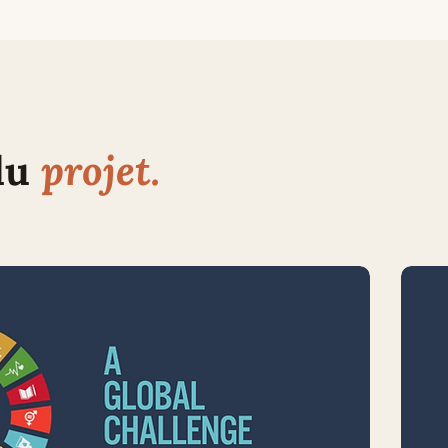
du
projet.